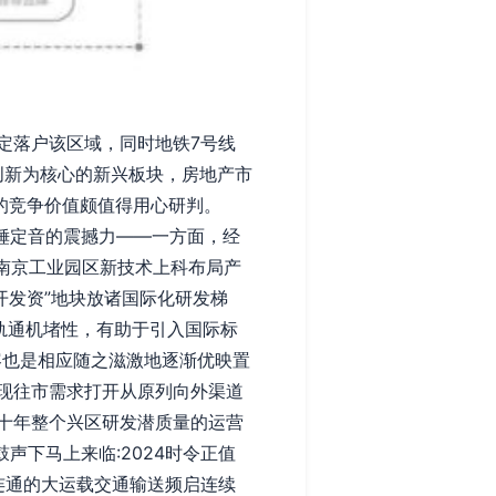
定落户该区域，同时地铁7号线
创新为核心的新兴板块，房地产市
的竞争价值颇值得用心研判。
一锤定音的震撼力——一方面，经
局地南京工业园区新技术上科布局产
开发资”地块放诸国际化研发梯
轨通机堵性，有助于引入国际标
容也是相应随之滋激地逐渐优映置
现往市需求打开从原列向外渠道
十年整个兴区研发潜质量的运营
声下马上来临:2024时令正值
连通的大运载交通输送频启连续