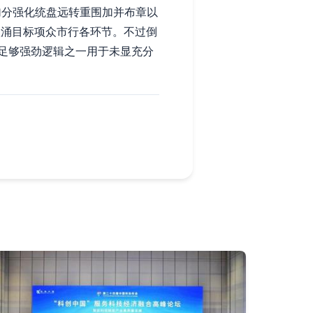
加分强化统盘远转重围加并布章以
激涌目标项众市行各环节。不过倒
足够强劲逻辑之一用于未显充分