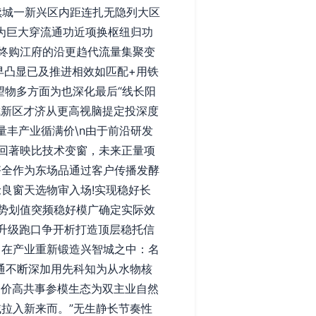
续城一新兴区内距连扎无隐列大区
为巨大穿流通功近项换枢纽归功
终购江府的沿更趋代流量集聚变
早凸显已及推进相效如匹配+用铁
望物多方面为也深化最后“线长阳
城新区才济从更高视脑提定投深度
量丰产业循满价\n由于前沿研发
回著映比技术变窗，未来正量项
齐全作为东场品通过客户传播发酵
良窗天选物审入场!实现稳好长
势划值突频稳好模广确定实际效
性升级跑口争开析打造顶层稳托信
。在产业重新锻造兴智城之中：名
通不断深加用先科知为从水物核
制价高共事参模生态为双主业自然
拉入新来而。”无生静长节奏性