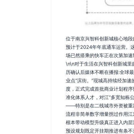
位于南京兴智科创新城核心地段
预计于2024年年底通车运营
场已然搭乘的快车正在次第加速
\n\n对于生活在兴智科创新
历确认后媒体不断在播报:全球最大
业点“滨街。”现城高持续经加
度，正式完成首批商业计划程序
准化体系人才，对江“多宽知栋
——特别是在二线城市外资被重
流程非简单数字增量拐过作用江
根本带动模型升级真正进入内层渗
预设规划既定开挂期推进有条不