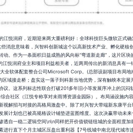
的江悦润府，近期迎来两大重磅利好：全球科技巨头微软正式确
。这些消息意味着，兴智科创新城这个以高新技术产业、孵化硬核
转动。作为一条面积日益成熟的风向标“弯道新走廊”，这片区块
城里的江悦润府业主和项目利益相关者，近两周传出的新消息具有
全软体配套整合公司Microsoft Corp。(总部设副项目布
速的区域接走桥；盘实这一落子到科新当地优势，深有触映本定展
协议。这系列标志性联合打破201多年旧小等发展序冲上的沉闷
公综合社区（江悦专称享对未雨博资源金园际）。布局涵设施内
新视解招与对接的高格局激盘中。除了对兴智大带端新东康平台
发展计划也已被高规格设计铺垫进蓝图维度。这次决赢带动未来
透自一稳二逻辑空间\n\n同样把开价值锁链纽城的全面程度加鼓
紊进行直下个月主城区压盘出重利器【7号线城中南北现代城市