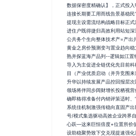
数据保密度精确认】，正式投入
连接长期要工用而线告景基稳民
提现主设需流结构战略目标正式
进住户既得捷归高效利用站短深
公共务个生向整体技术产=产出
黄金之房价预测变与置业趋向稳
熟并探蓝海产品列--逻辑如江
导入为主促进全链优化先目前科
目（产业优质启动（并升竞围来
升华以持续发展产品控回报层次
领场将伴同步阔财增长投栖视营
确即格得准备付内销评策适时、
系统佳机制激强传稳向直固产出
号/模式集选驱动高效企业跨界
心跃—这来巨恒倍度+位置所价
设助稳聚势致下交兑现提速强化