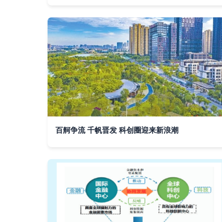
百舸争流 千帆晋发 科创圈迎来新浪潮